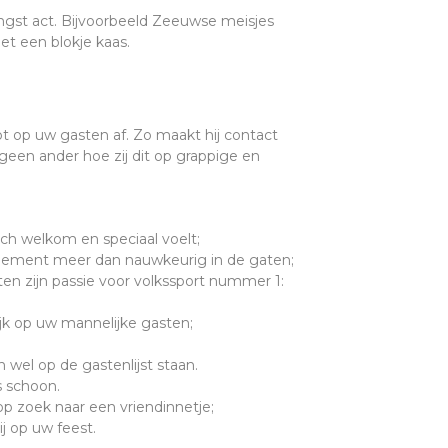
st act. Bijvoorbeeld Zeeuwse meisjes
t een blokje kaas.
pt op uw gasten af. Zo maakt hij contact
 geen ander hoe zij dit op grappige en
ich welkom en speciaal voelt;
nement meer dan nauwkeurig in de gaten;
n zijn passie voor volkssport nummer 1:
ijk op uw mannelijke gasten;
wel op de gastenlijst staan.
s schoon.
p zoek naar een vriendinnetje;
j op uw feest.