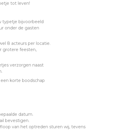
tje tot leven!
w typetje bijvoorbeeld
uur onder de gasten
 wel 8 acteurs per locatie.
r grotere feesten,
etjes verzorgen naast
n.
f een korte boodschap
 bepaalde datum.
ail bevestigen.
loop van het optreden sturen wij, tevens