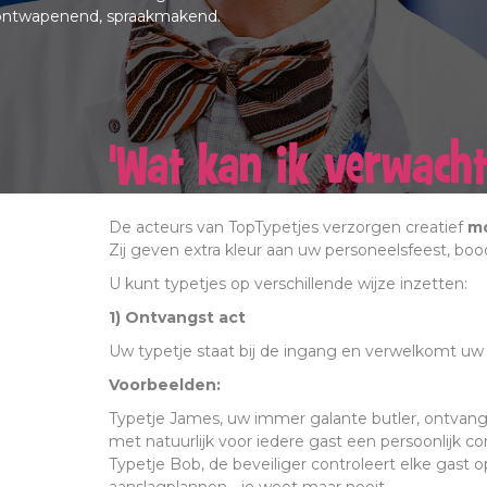
 ontwapenend, spraakmakend.
'Wat kan ik verwach
De acteurs van TopTypetjes verzorgen creatief
mo
Zij geven extra kleur aan uw personeelsfeest, 
U kunt typetjes op verschillende wijze inzetten:
1) Ontvangst act
Uw typetje staat bij de ingang en verwelkomt uw
Voorbeelden:
Typetje James, uw immer galante butler, ontvangt
met natuurlijk voor iedere gast een persoonlijk co
Typetje Bob, de beveiliger controleert elke gast