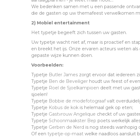
aanslagplannen - je weet maar nooit...
We bedenken samen met u een passende ontvang
die de gasten op uw themafeest verwelkomen me
2) Mobiel entertainment
Het typetje begeeft zich tussen uw gasten.
Uw typetje wacht niet af, maar is proactief en sta
en breekt het ijs. Onze ervaren acteurs weten als
gepaste wijze kunnen doen.
Voorbeelden:
Typetje
Butler James
zorgt ervoor dat iedereen z
Typetje
Ben de Beveiliger
houdt uw feest of eve
Typetje
Roel de Sjoelkampioen
deelt met uw gaste
sjoelen!
Typetje
Bobbie de modefotograaf
valt overduidel
Typetje
Kobus de kok
is helemaal gek op eten;
Typetje
Gastvrouw Angelique
checkt of uw gasten 
Typetje
Schoonmaakster Bep
poets werkelijk alle
Typetje
Gerben de Nerd
is nog steeds wanhopig o
Of een
typetje-op-maat
welke naadloos aansluit bi