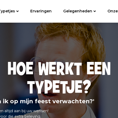
Typetjes
Ervaringen
Gelegenheden
Onze
HOE WERKT EEN
TYPETJE?
 ik op mijn feest verwachten?
'
en altijd aan bij uw wensen!
oor die extra beleving.