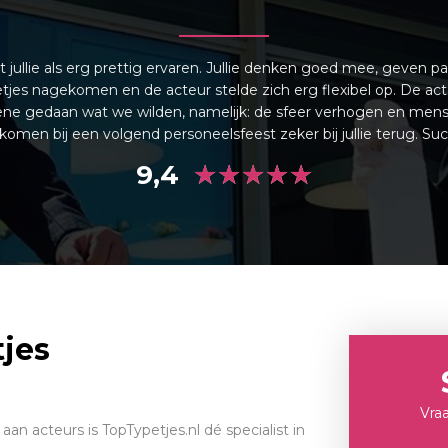
jullie als erg prettig ervaren. Jullie denken goed mee, geven 
 netjes nagekomen en de acteur stelde zich erg flexibel op. De ac
tgene gedaan wat we wilden, namelijk: de sfeer verhogen en men
men bij een volgend personeelsfeest zeker bij jullie terug. S
★
★
★
★
★
9,4
tjes
Vraa
n acteurs is TopTypetjes.nl dé specialist in