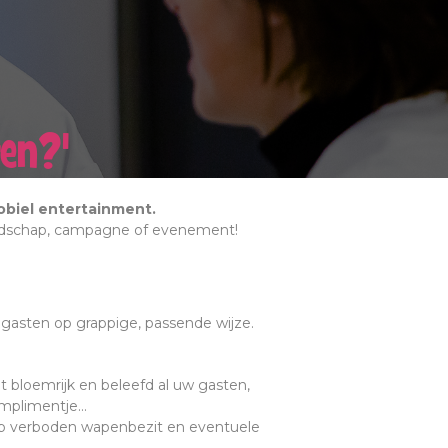
ten?
'
biel entertainment.
boodschap, campagne of evenement!
 gasten op grappige, passende wijze.
 bloemrijk en beleefd al uw gasten,
mplimentje...
 op verboden wapenbezit en eventuele