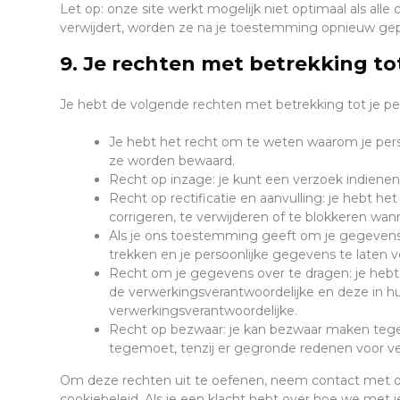
Let op: onze site werkt mogelijk niet optimaal als alle 
verwijdert, worden ze na je toestemming opnieuw gepl
9. Je rechten met betrekking t
Je hebt de volgende rechten met betrekking tot je 
Je hebt het recht om te weten waarom je per
ze worden bewaard.
Recht op inzage: je kunt een verzoek indiene
Recht op rectificatie en aanvulling: je hebt he
corrigeren, te verwijderen of te blokkeren wann
Als je ons toestemming geeft om je gegevens
trekken en je persoonlijke gegevens te laten v
Recht om je gegevens over te dragen: je hebt 
de verwerkingsverantwoordelijke en deze in h
verwerkingsverantwoordelijke.
Recht op bezwaar: je kan bezwaar maken tege
tegemoet, tenzij er gegronde redenen voor ve
Om deze rechten uit te oefenen, neem contact met on
cookiebeleid. Als je een klacht hebt over hoe we met