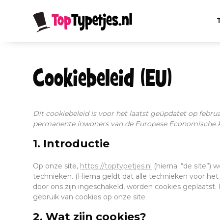
Cookiebeleid (EU)
Dit cookiebeleid is voor het laatst geüpdatet op februa
permanente inwoners van de Europese Economische R
1. Introductie
Op onze site,
https://toptypetjes.nl
(hierna: “de site”
technieken. (Hierna geldt dat alle technieken voor h
door ons zijn ingeschakeld, worden cookies geplaatst.
gebruik van cookies op onze site.
2. Wat zijn cookies?