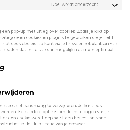
Doel wordt onderzocht
Consent
to
service
diversen
 een pop-up met uitleg over cookies. Zodra je klikt op
ategorieën cookies en plugins te gebruiken die je hebt
 het cookiebeleid. Je kunt via je browser het plaatsen van
e houden dat onze site dan mogelijk niet meer optimaal
ng
erwijderen
omatisch of handmatig te verwijderen. Je kunt ook
orden. Een andere optie is om de instellingen van je
at er een cookie wordt geplaatst een bericht ontvangt.
structies in de Hulp sectie van je browser.