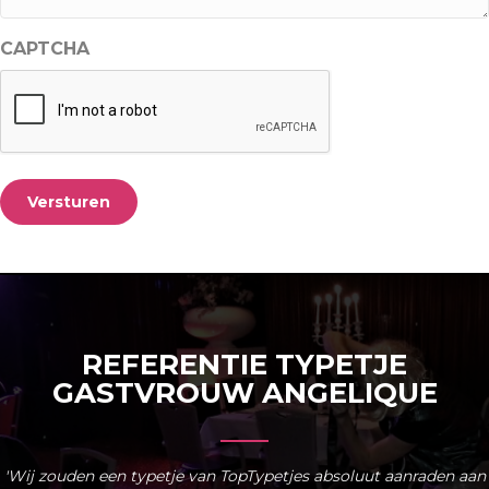
CAPTCHA
Versturen
REFERENTIE TYPETJE
GASTVROUW ANGELIQUE
'Wij zouden een typetje van TopTypetjes absoluut aanraden aan