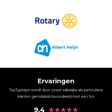
Ervaringen
TopTypetjes wordt door zowel zakelijke als particuliere
klanten gemiddeld beoordeeld met een 9,4.
★
★
★
★
★
9,4