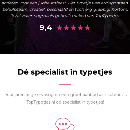
anderen voor een jubileumfeest. Het typetje was erg spontaan,
behulpzaam, creatief, beschaafd en toch erg grappig. Kortom:
ik zal zeker nogmaals gebruik maken van TopTypetjes!
★
★
★
★
★
9,4
Dé specialist in typetjes
Door jarenlange ervaring en een groot aanbod aan acteurs is
TopTypetjes.nl dé specialist in typetjes!